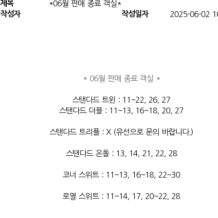
제목
*06월 판매 종료 객실*
2관 신부대기실
작성자
작성일자
2025-06-02 1
폐백실 1
폐백실 2
3층 제이스퀘어 뷔페
4층 제이스퀘어 뷔페
사우나
피트니스
* 06월 판매 종료 객실 *
회의실
미용/드레스실
스탠다드 트윈 : 11~22, 26, 27
제이스퀘어 라운지
스탠다드 더블 : 11~13, 16~18, 20, 27
더 웨이닝 커피
공지사항
스탠다드 트리플 : X (유선으로 문의 바랍니다.)
FAQ
객실예약
스탠다드 온돌 : 13, 14, 21, 22, 28
웨딩/연회 상담예약
예약실
코너 스위트 : 11~13, 16~18, 22~30
로열 스위트 : 11~14, 17, 20~22, 28