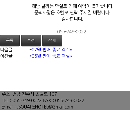
해당 날짜는 만실로 인해 예약이 불가합니다.
문의사항은 호텔로 연락 주시길 바랍니다.
감사합니다.
055-749-0022
목록
수정
삭제
다음글
*07월 판매 종료 객실*
이전글
*05월 판매 종료 객실*
주소 :
경남 진주시 솔밭로 107
TEL :
055-749-0022
FAX :
055-743-0022
E-mail :
JSQUAREHOTEL@Gmail.com
통신판매업신고번호 :
제 2016-경남진주-0047 호
NOTICE
* 01월 판매 …
[26.01.07]