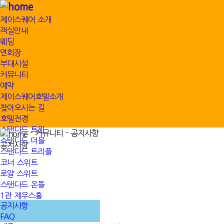
제이스퀘어 소개
객실안내
웨딩
연회장
부대시설
커뮤니티
예약
제이스퀘어호텔소개
찾아오시는 길
호텔전경
스탠다드 트윈
- 커뮤니티 - 공지사항
스탠다드 더블
공지사항
스탠다드 트리플
코너 스위트
로얄 스위트
스탠다드 온돌
1관 제우스홀
공지사항
2관 비너스홀
FAQ
1관 신부대기실